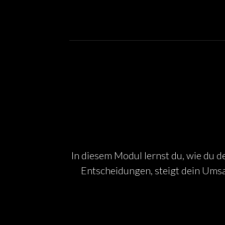
In diesem Modul lernst du, wie du de
Entscheidungen, steigt dein Umsa