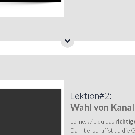
Lektion#2:
Wahl von Kanal
Lerne, wie du das
richti
Damit erschaffst du die 