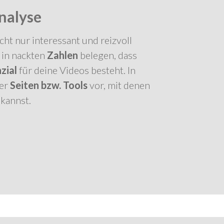
nalyse
ht nur interessant und reizvoll
 in nackten
Zahlen
belegen, dass
zial
für deine Videos besteht. In
ier
Seiten bzw. Tools
vor, mit denen
 kannst.