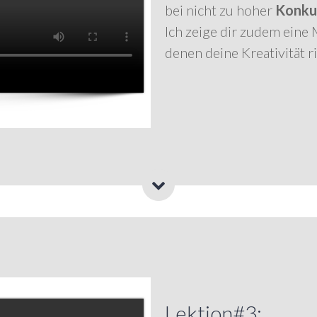
bei nicht zu hoher
Konku
Ich zeige dir zudem eine 
denen deine Kreativität r
Lektion#3: