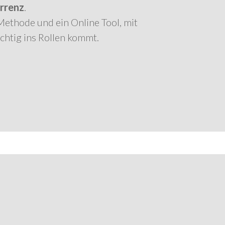
rrenz
.
Methode und ein Online Tool, mit
ichtig ins Rollen kommt.